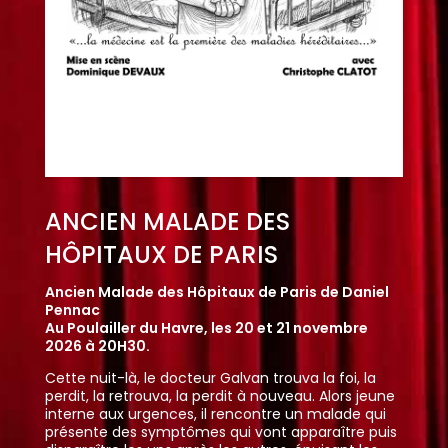
E DES
LÉONIE EST EN AVANCE
ARIS
MAL JOLI)
ux de Paris de Daniel 
Léonie est en avance (ou le mal joli)
Feydeau

es 20 et 21 novembre 
À la salle Gaston Grimaux d'Épouville,
octobre 2026 à 20H30.
alvan trouva la foi, la
Dans sa maison bourgeoise, Léonie est
dit à nouveau. Alors jeune
elle ne devait accoucher que dans un 
rencontre un malade qui
de ses poussées hormonales, elle pas
ui vont apparaître puis
allègrement des hurlements à la tendr