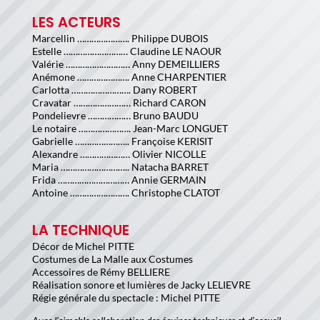
LES ACTEURS
Marcellin …………………. Philippe DUBOIS
Estelle ……………………… Claudine LE NAOUR
Valérie ……………………… Anny DEMEILLIERS
Anémone …………………. Anne CHARPENTIER
Carlotta ……………………. Dany ROBERT
Cravatar …………………… Richard CARON
Pondelievre ……………… Bruno BAUDU
Le notaire …………………. Jean-Marc LONGUET
Gabrielle ………………….. Françoise KERISIT
Alexandre ………………… Olivier NICOLLE
Maria ……………………….. Natacha BARRET
Frida ………………………… Annie GERMAIN
Antoine ……………………. Christophe CLATOT
LA TECHNIQUE
Décor de Michel PITTE
Costumes de La Malle aux Costumes
Accessoires de Rémy BELLIERE
Réalisation sonore et lumières de Jacky LELIEVRE
Régie générale du spectacle : Michel PITTE