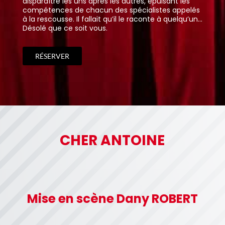
es autres, épuisant les
mari, Julien Toudoux, subit ce chaos 
es spécialistes appelés
de philosophie que possible... D’autant
’il le raconte à quelqu’un...
parents de la jeune femme, la soubre
la sage femme vont encore en rajoute
précipitant la situation dans le surréal
l’absurde.
RÉSERVER
CHER ANTOINE
Mise en scène Dany ROBERT